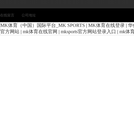
在线留言
公司地址
MK体育（中国）国际平台_MK SPORTS
|
MK体育在线登录
|
华
官方网站
|
mk体育在线官网
|
mksports官方网站登录入口
|
mk体