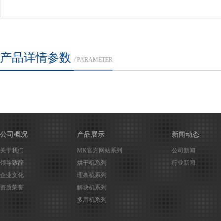
产品详情参数
/ PARAMETER
公司概况
产品展示
新闻动态
关于我们
​MK官方网站系列
公司新闻
领导致辞
烘干机系列
行业新闻
企业文化
理条机系列
资质荣誉
解块机系列
多用机系列