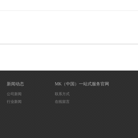
新闻动态
MK（中国）一站式服务官网
公司新闻
联系方式
行业新闻
在线留言