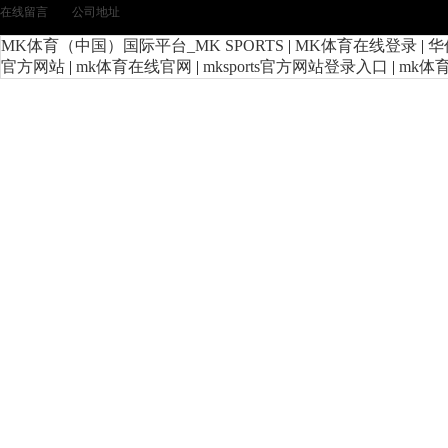
在线留言
公司地址
MK体育（中国）国际平台_MK SPORTS
|
MK体育在线登录
|
华
官方网站
|
mk体育在线官网
|
mksports官方网站登录入口
|
mk体