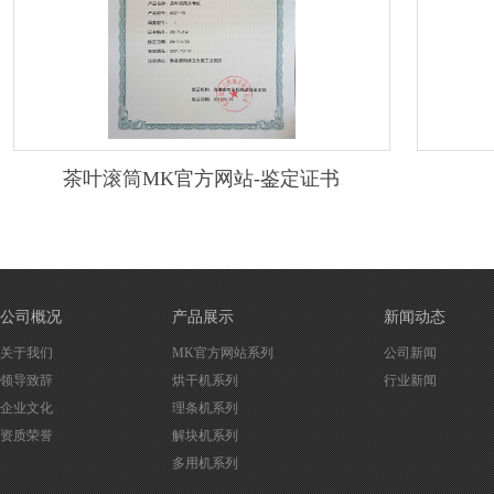
茶叶滚筒MK官方网站-鉴定证书
公司概况
产品展示
新闻动态
关于我们
​MK官方网站系列
公司新闻
领导致辞
烘干机系列
行业新闻
企业文化
理条机系列
资质荣誉
解块机系列
多用机系列