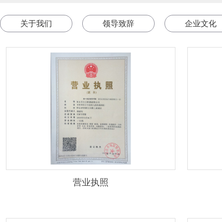
关于我们
领导致辞
企业文化
营业执照