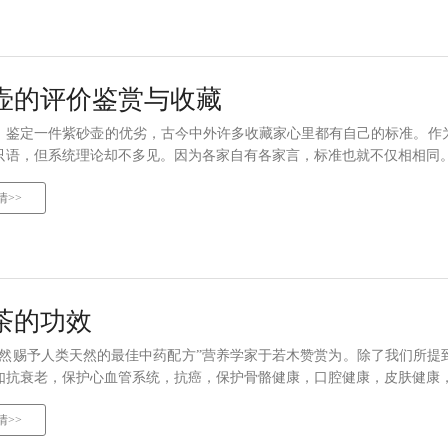
壶的评价鉴赏与收藏
、鉴定一件紫砂壶的优劣，古今中外许多收藏家心里都有自己的标准。作
只语，但系统理论却不多见。因为各家自有各家言，标准也就不仅相相同。但
情>>
茶的功效
自然赐予人类天然的最佳中药配方”营养学家于若木赞赏为。除了我们所提
如抗衰老，保护心血管系统，抗癌，保护骨骼健康，口腔健康，皮肤健康，等
情>>