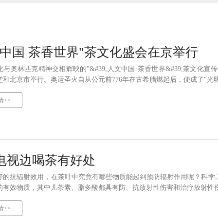
文中国 茶香世界"茶文化盛会在京举行
与奥林匹克精神交相辉映的"&#39;人文中国·茶香世界&#39;茶文化宣传活
和北京市举行。奥运圣火自从公元前776年在古希腊燃起后，便成了"光明、
情>>
电视边喝茶有好处
好的抗辐射效用，在茶叶中究竟有哪些物质能起到预防辐射作用呢？科学
的有效物质，其中儿茶素、脂多酸都具有防、抗放射性伤害和治疗放射性伤害
情>>