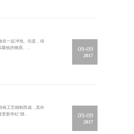
放在一起冲泡。但是，绿
09-09
收的物质。...
2017
特殊工艺精制而成，其外
09-09
新华社“踏...
2017