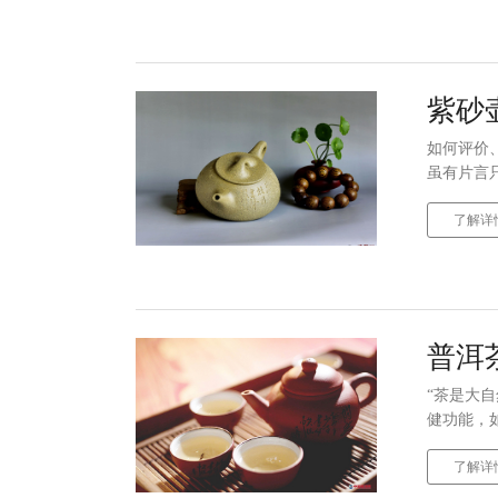
紫砂
如何评价
虽有片言
了解详
普洱
“茶是大
健功能，
了解详