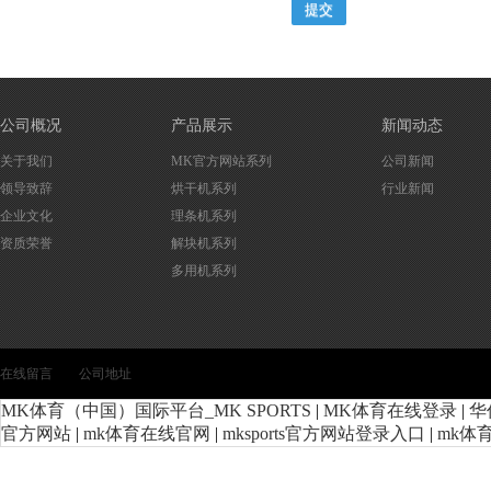
公司概况
产品展示
新闻动态
关于我们
​MK官方网站系列
公司新闻
领导致辞
烘干机系列
行业新闻
企业文化
理条机系列
资质荣誉
解块机系列
多用机系列
在线留言
公司地址
MK体育（中国）国际平台_MK SPORTS
|
MK体育在线登录
|
华
官方网站
|
mk体育在线官网
|
mksports官方网站登录入口
|
mk体