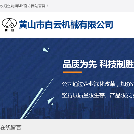
欢迎您访问MK官方网站官网！
在线留言